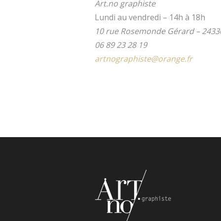
Art.no graphiste
Lundi au vendredi – 14h à 18h
10 rue Rosemonde Gérard – 24330
06 89 23 28 19
artnographiste@orange.fr