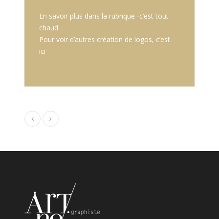
En savoir plus dans la rubrique -c’est tout
chaud
…-
Pour voir d’autres création de logos, c’est
ici
…